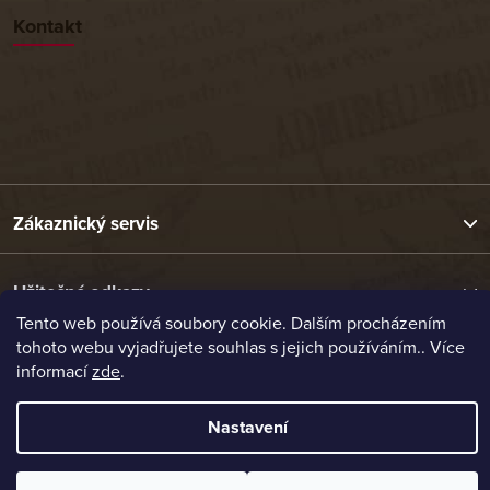
Kontakt
Zákaznický servis
Užitečné odkazy
Tento web používá soubory cookie. Dalším procházením
tohoto webu vyjadřujete souhlas s jejich používáním.. Více
Naše nabídka
informací
zde
.
Nastavení
Vytvořil Shoptet
Copyright 2026
Etrafika.cz
. Všechna práva vyhrazena.