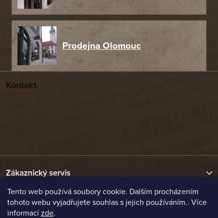
Prodejna Olomouc
Kontakt
Zákaznický servis
Tento web používá soubory cookie. Dalším procházením
tohoto webu vyjadřujete souhlas s jejich používáním.. Více
Užitečné odkazy
informací
zde
.