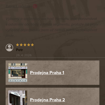
Zobrazit recenze
Výborný a spolehlivý obchod. Nemohu moc porovnávat
s ostatními obchody v tomto segmentu, protože od první
vyřízené objednávku jsem už neměl potřebu nakupovat
jinde.
Petr
26. 4. 2026
Prodejna Praha 1
Prodejna Praha 2