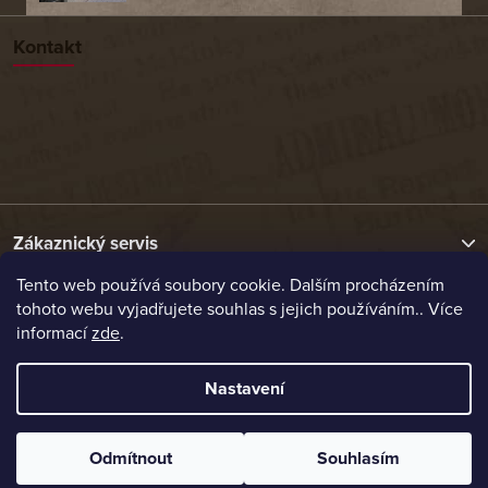
Kontakt
Zákaznický servis
Tento web používá soubory cookie. Dalším procházením
tohoto webu vyjadřujete souhlas s jejich používáním.. Více
Užitečné odkazy
informací
zde
.
Naše nabídka
Nastavení
Vytvořil Shoptet
Odmítnout
Souhlasím
Copyright 2026
Etrafika.cz
. Všechna práva vyhrazena.