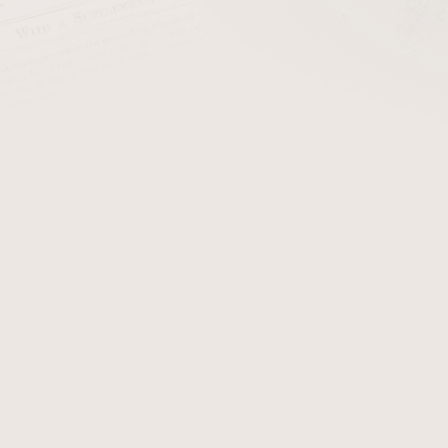
cena:
+ Filtry do dýmk
Dýmka Rattrays Majesty. D
obdržíte certifikát, který 
originál dýmky Rattrays Maje
Detailní informace
Zeptat se
Hlídat