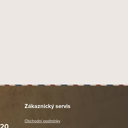
4251582732841
9 mm
Náustek Fishtail
Akryl
43 mm
20 mm
54 mm
42 mm
140 mm
80 mm
61 gr
Provedení písek
Zákaznický servis
Dýmka více zahnutá 1/2
177
Obchodní podmínky
020
Rattrays