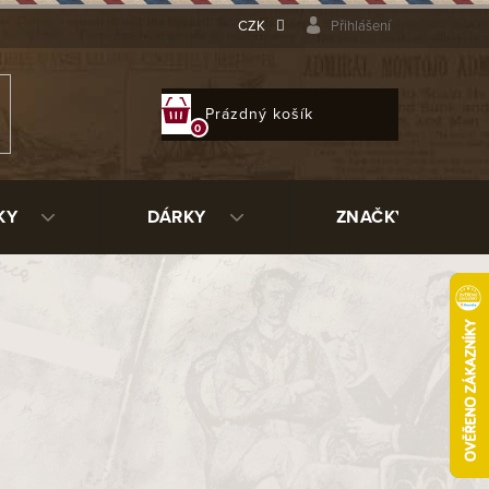
CZK
Přihlášení
NÁKUPNÍ
Prázdný košík
KOŠÍK
KY
DÁRKY
ZNAČKY