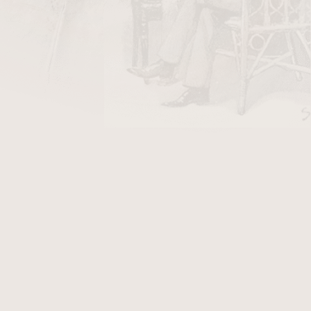
y Stanislaw/10
v hodnotě 26 Kč
ýmka je v
pískovaném
provedení. K této dýmce
Vám přináší další výhody. Fotografie zobrazují
sty, který po objednání obdržíte.