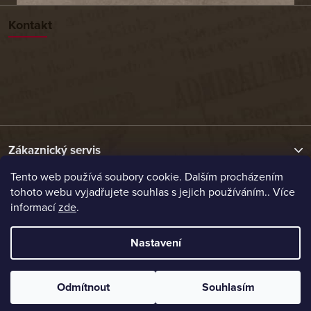
Kontakt
Zákaznický servis
Tento web používá soubory cookie. Dalším procházením
tohoto webu vyjadřujete souhlas s jejich používáním.. Více
Užitečné odkazy
informací
zde
.
Naše nabídka
Nastavení
Vytvořil Shoptet
Odmítnout
Souhlasím
Copyright 2026
Etrafika.cz
. Všechna práva vyhrazena.