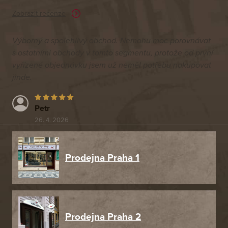
Zobrazit recenze
Výborný a spolehlivý obchod. Nemohu moc porovnávat
s ostatními obchody v tomto segmentu, protože od první
vyřízené objednávku jsem už neměl potřebu nakupovat
jinde.
Petr
26. 4. 2026
Prodejna Praha 1
Prodejna Praha 2