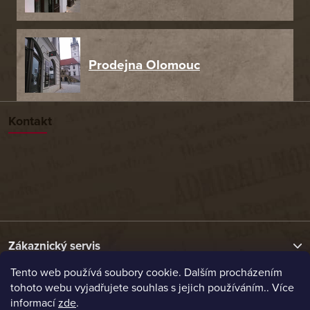
Prodejna Olomouc
Kontakt
Zákaznický servis
Tento web používá soubory cookie. Dalším procházením
tohoto webu vyjadřujete souhlas s jejich používáním.. Více
Užitečné odkazy
informací
zde
.