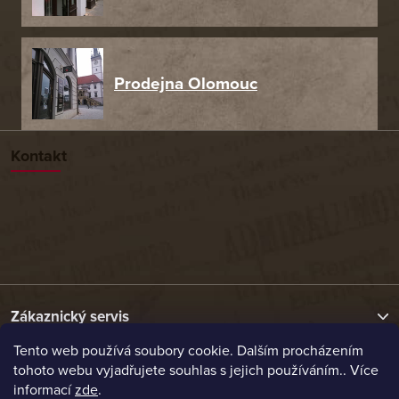
Prodejna Olomouc
Kontakt
Zákaznický servis
Tento web používá soubory cookie. Dalším procházením
tohoto webu vyjadřujete souhlas s jejich používáním.. Více
Užitečné odkazy
informací
zde
.