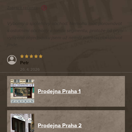
Zobrazit recenze
Výborný a spolehlivý obchod. Nemohu moc porovnávat
s ostatními obchody v tomto segmentu, protože od první
vyřízené objednávku jsem už neměl potřebu nakupovat
jinde.
Petr
26. 4. 2026
Prodejna Praha 1
Prodejna Praha 2