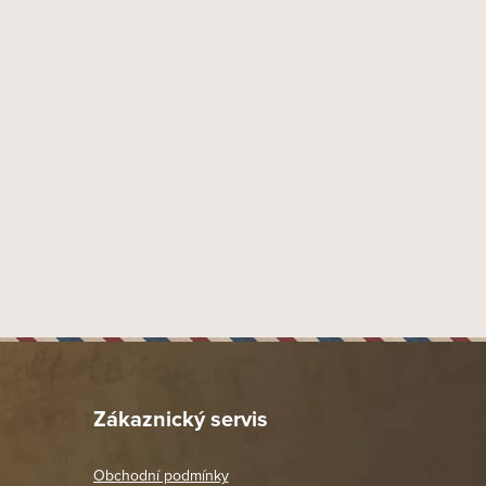
Dýmky Paronelli
9 mm
Náustek Fishtail
Akryl
46 mm
20 mm
56 mm
40 mm
135 mm
130 mm
56 gr
Provedení písek
Dýmka hodně zahnutá 3/4
Zákaznický servis
Paronelli
19.8
Obchodní podmínky