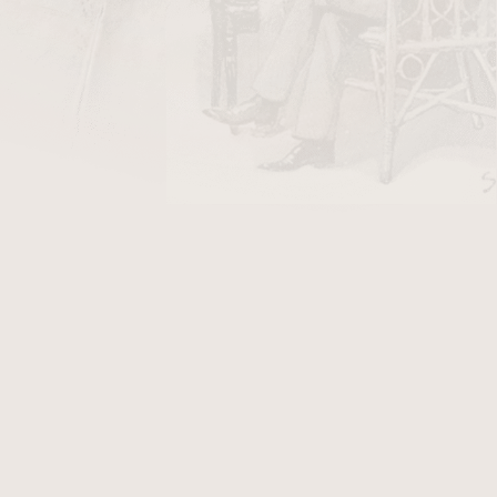
DO KOŠÍKU
ky Stanislaw Air Line/50
v hodnotě 40 Kč
 Silver
Sandblast
. Dýmka je v pískovaném
týnkem. Fotografie zobrazují originál dýmky
dblast, který po objednání obdržíte.