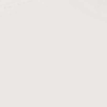
cena:
PŘIDAT 
+ Čističe do dým
Dýmka Paronelli Sherlock
provedení se tříbrným prs
Paronelli
Sherlock Silver San
Detailní informace
Zeptat se
Hlídat