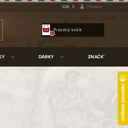
CZK
Přihlášení
NÁKUPNÍ
Prázdný košík
KOŠÍK
KY
DÁRKY
ZNAČKY