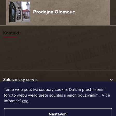
Prodejna Olomouc
Kontakt
Zákaznický servis
Tento web používá soubory cookie. Dalším procházením
tohoto webu vyjadřujete souhlas s jejich používáním.. Více
Užitečné odkazy
informací
zde
.
Naše nabídka
Nastavení