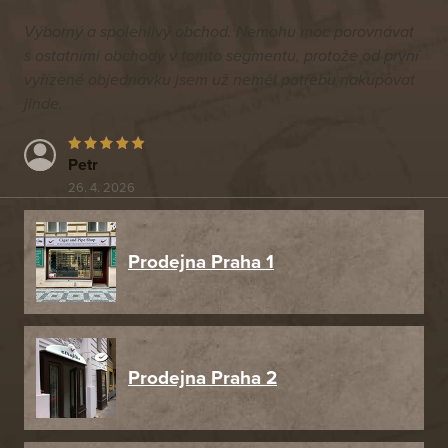
Výborný a spolehlivý obchod. Nemohu moc porovnávat
s ostatními obchody v tomto segmentu, protože od první
vyřízené objednávku jsem už neměl potřebu nakupovat
jinde.
Petr
26. 4. 2026
Prodejna Praha 1
Prodejna Praha 2