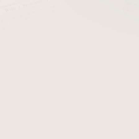
cena:
Dýmka Missouri Corn
Corn 
filtr není uzpůsobena pro fi
Je potřeba používat filtry
balsové nebo slim filtry urče
Detailní informace
Zeptat se
Hlídat