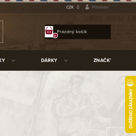
CZK
Přihlášení
NÁKUPNÍ
Prázdný košík
KOŠÍK
KY
DÁRKY
ZNAČKY
le
81873