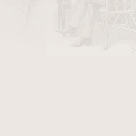
Cob
Pipes. Kukuřičná dýmka.
Komora pro 6 mm
ltry s pevnou velikostí (uhlíkové,
meerschaum
).
, které je možné délkově upravovat (papírové,
né k balení cigaret)