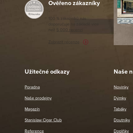
Ověřeno zákazníky
Výborný a
moc porov
tomto seg
100 % zákazníků nás
doporučuje na základě vice
vyřízené 
než
5 000 recenzí
potřebu n
Zobrazit recenze
Pet
26. 
Užitečné odkazy
Naše n
Poradna
Novinky
Naše prodejny
Dýmky
Magazín
Tabáky
Stanislaw Cigar Club
Doutníky
Reference
Doplňky