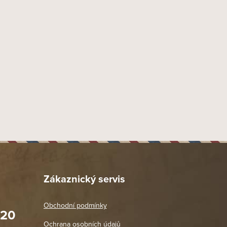
6 mm
Náustek Fishtail
45 mm
42 mm
155 mm
45 mm
Dýmka rovná
Missouri Corn Cob
5
0.5
1 ks
Položka byla vyprodána…
Zákaznický servis
Obchodní podmínky
020
Prodejna Praha 2
Ochrana osobních údajů