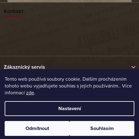
Kontakt
Zákaznický servis
Tento web používá soubory cookie. Dalším procházením
tohoto webu vyjadřujete souhlas s jejich používáním.. Více
Užitečné odkazy
informací
zde
.
Naše nabídka
Nastavení
Vytvořil Shoptet
Odmítnout
Souhlasím
Copyright 2026
Etrafika.cz
. Všechna práva vyhrazena.