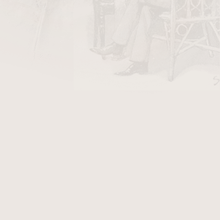
mka je v
pískovaném
provedení. Fotografie
K Proseč, který po objednání obdržíte.