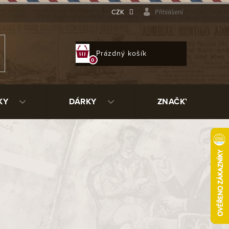
CZK
Přihlášení
NÁKUPNÍ
Prázdný košík
KOŠÍK
KY
DÁRKY
ZNAČKY