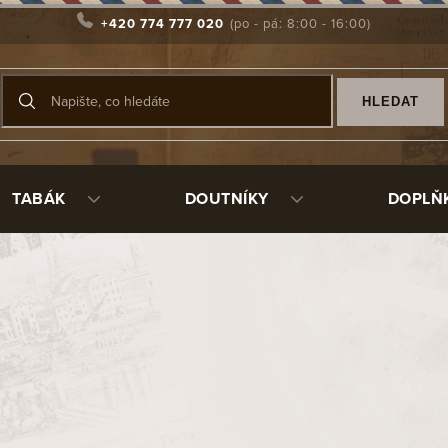
+420 774 777 020
HLEDAT
TABÁK
DOUTNÍKY
DOPLŇ
dblast 02
90406
988 Kč
/ ks
Měrná
Vyprodáno