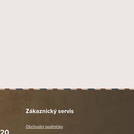
9 mm
Náustek Fishtail
Ebonit
30 mm
18 mm
43 mm
42 mm
145 mm
43 mm
44 gr
Provedení písek
Dýmka mírně zahnutá 1/4
Zákaznický servis
6755
BPK Proseč
Obchodní podmínky
020
1 ks