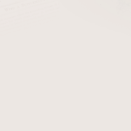
cena:
Dýmky BPK Proseč. Dý
zobrazují originál dýmky BP
Detailní informace
Zeptat se
Hlídat