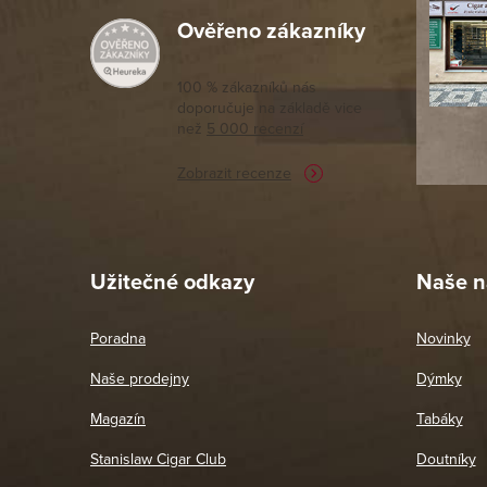
Ověřeno zákazníky
Výborný a
moc porov
tomto seg
100 % zákazníků nás
doporučuje na základě vice
vyřízené 
než
5 000 recenzí
potřebu n
Zobrazit recenze
Pet
26. 
Užitečné odkazy
Naše n
Poradna
Novinky
Naše prodejny
Dýmky
Magazín
Tabáky
Stanislaw Cigar Club
Doutníky