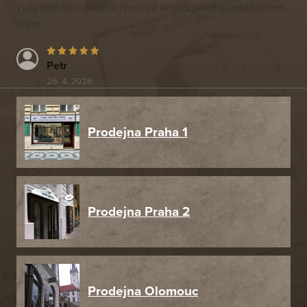
vyřízené objednávku jsem už neměl potřebu nakupovat
jinde.
Petr
26. 4. 2026
Prodejna Praha 1
Prodejna Praha 2
Prodejna Olomouc