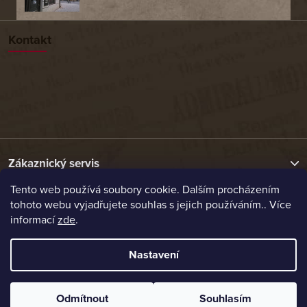
Kontakt
Zákaznický servis
Tento web používá soubory cookie. Dalším procházením
tohoto webu vyjadřujete souhlas s jejich používáním.. Více
Užitečné odkazy
informací
zde
.
Naše nabídka
Nastavení
Vytvořil Shoptet
Odmítnout
Souhlasím
Copyright 2026
Etrafika.cz
. Všechna práva vyhrazena.