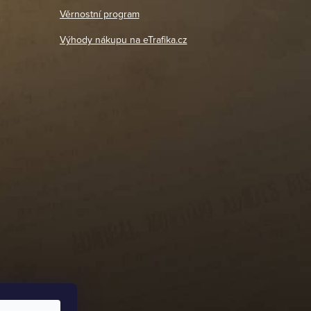
18. 4. 2026
Věrnostní program
DETAIL POBOČKY
Výhody nákupu na eTrafika.cz