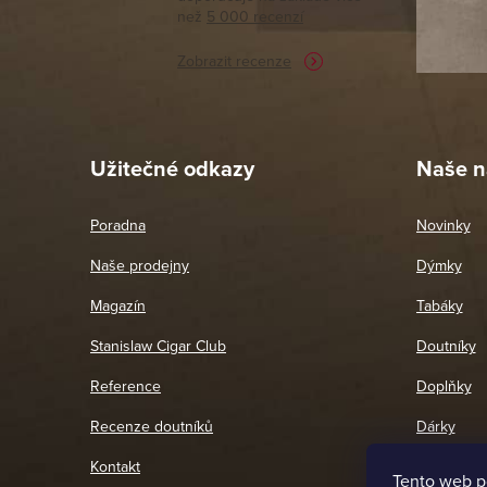
než
5 000 recenzí
potřebu n
Zobrazit recenze
Pet
26. 
Užitečné odkazy
Naše n
Poradna
Novinky
Naše prodejny
Dýmky
Magazín
Tabáky
Stanislaw Cigar Club
Doutníky
Reference
Doplňky
Recenze doutníků
Dárky
Kontakt
Tento web p