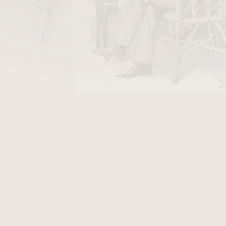
DO KOŠÍKU
mkový tabák, s příchutí vanilky. Dřívejší název