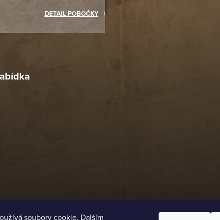
akupovat jinde.
DETAIL POBOČKY
Richard Lasztuwka
18. 4. 2026
r
4. 2026
abídka
oužívá soubory cookie. Dalším