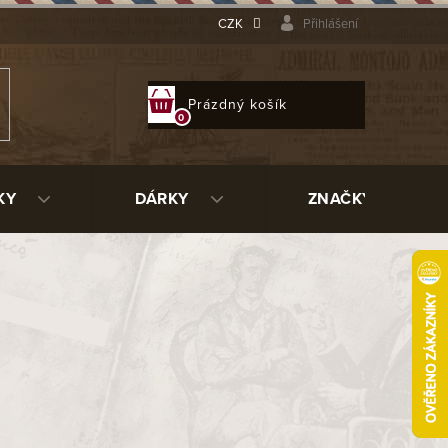
CZK
Přihlášení
NÁKUPNÍ
Prázdný košík
KOŠÍK
KY
DÁRKY
ZNAČKY