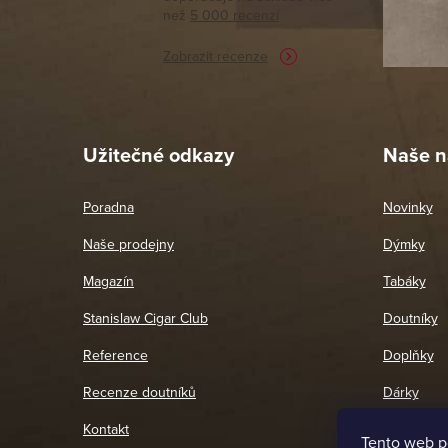
než
5 000 recenzí
potřebu n
Zobrazit recenze
Pet
26. 
Užitečné odkazy
Naše n
Poradna
Novinky
Naše prodejny
Dýmky
Magazín
Tabáky
Stanislaw Cigar Club
Doutníky
Reference
Doplňky
Recenze doutníků
Dárky
Kontakt
Tento web p