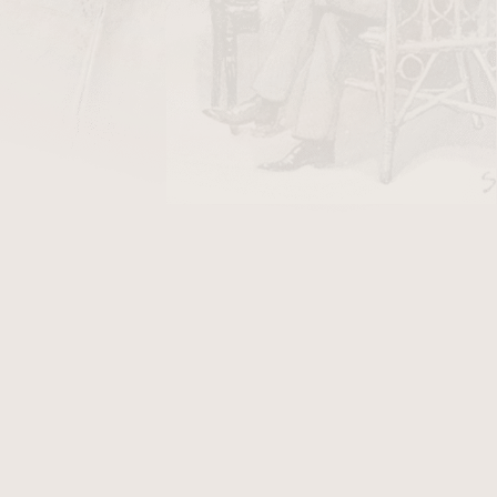
DO KOŠÍKU
ý tabák oblíbený zejména díky své vynikající
íchuti.