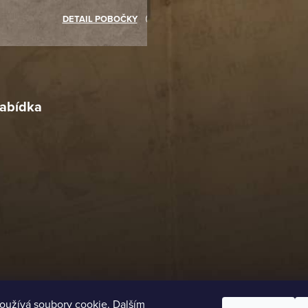
akupovat jinde.
DETAIL POBOČKY
Richard Lasztuwka
18. 4. 2026
r
4. 2026
abídka
oužívá soubory cookie. Dalším