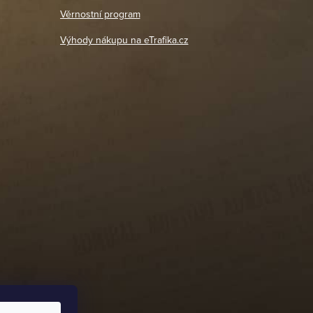
18. 4. 2026
Věrnostní program
DETAIL POBOČKY
Výhody nákupu na eTrafika.cz