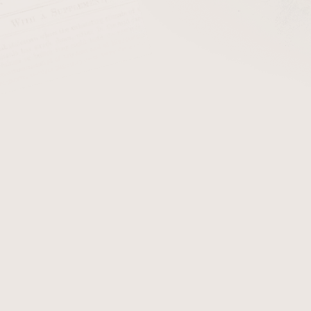
cena:
PŘIDAT 
Red Bull A-type je dýmkov
lehce vanilkovo-kořeněné př
Detailní informace
Zeptat se
Hlídat