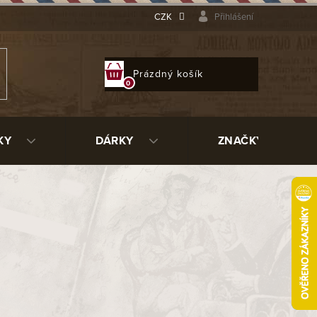
CZK
Přihlášení
NÁKUPNÍ
Prázdný košík
KOŠÍK
KY
DÁRKY
ZNAČKY