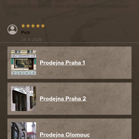
vyřízené objednávku jsem už neměl potřebu nakupovat
jinde.
Petr
26. 4. 2026
Prodejna Praha 1
Prodejna Praha 2
Prodejna Olomouc