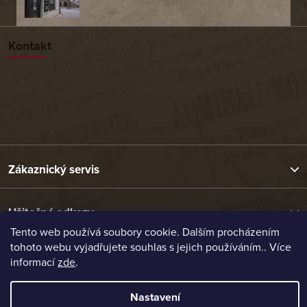
Kontakt
Zákaznický servis
Užitečné odkazy
Tento web používá soubory cookie. Dalším procházením
tohoto webu vyjadřujete souhlas s jejich používáním.. Více
Naše nabídka
informací
zde
.
Nastavení
Vytvořil Shoptet