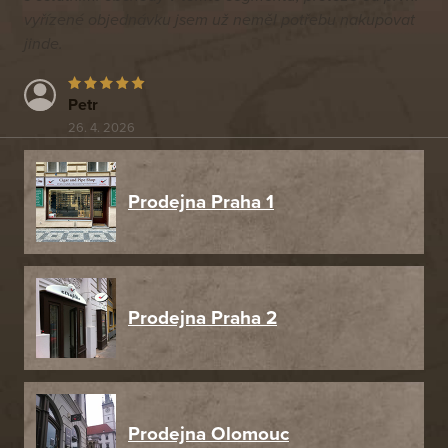
vyřízené objednávku jsem už neměl potřebu nakupovat
jinde.
Petr
26. 4. 2026
Prodejna Praha 1
Prodejna Praha 2
Prodejna Olomouc