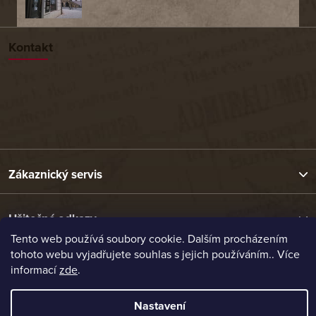
Kontakt
Zákaznický servis
Užitečné odkazy
Tento web používá soubory cookie. Dalším procházením
tohoto webu vyjadřujete souhlas s jejich používáním.. Více
Naše nabídka
informací
zde
.
Nastavení
Vytvořil Shoptet