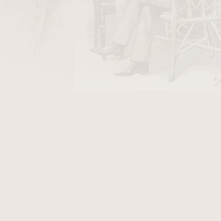
DO KOŠÍKU
tabákovou směs z kyperské
Latakie
, doplněná
 aromatickým černým
Cavendishem
a sladkým
Produkuje velice chladný kouř díky jemnému
kátní přírodní aroma. Tento tabák ocení nejen
 tabáků. Svou chutí je tento tabák vhodnou
ld Dublin.