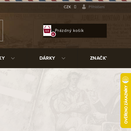
CZK
Přihlášení
NÁKUPNÍ
Prázdný košík
KOŠÍK
KY
DÁRKY
ZNAČKY