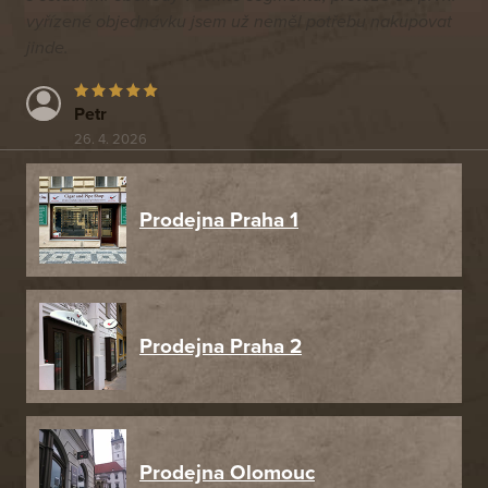
vyřízené objednávku jsem už neměl potřebu nakupovat
jinde.
Petr
26. 4. 2026
Prodejna Praha 1
Prodejna Praha 2
Prodejna Olomouc