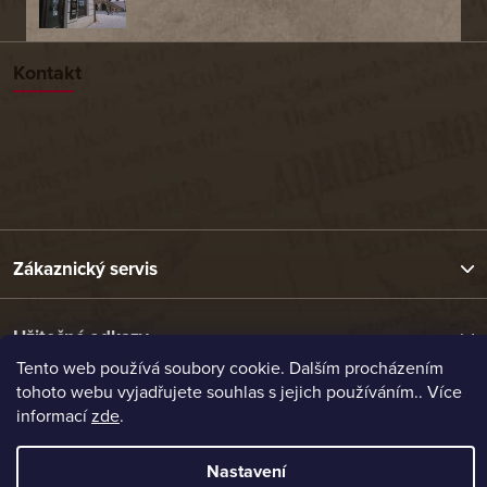
Kontakt
Zákaznický servis
Užitečné odkazy
Tento web používá soubory cookie. Dalším procházením
tohoto webu vyjadřujete souhlas s jejich používáním.. Více
Naše nabídka
informací
zde
.
Nastavení
Vytvořil Shoptet