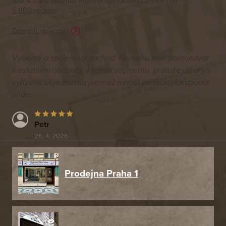
100 % zákazníků nás doporučuje na základě vice než
5 000 recenzí
Zobrazit recenze
Výborný a spolehlivý obchod. Nemohu moc porovnávat
s ostatními obchody v tomto segmentu, protože od první
vyřízené objednávku jsem už neměl potřebu nakupovat
jinde.
Petr
26. 4. 2026
Prodejna Praha 1