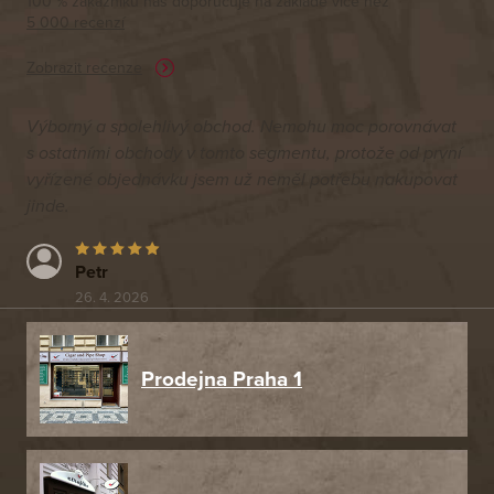
100 % zákazníků nás doporučuje na základě vice než
5 000 recenzí
Zobrazit recenze
Výborný a spolehlivý obchod. Nemohu moc porovnávat
s ostatními obchody v tomto segmentu, protože od první
vyřízené objednávku jsem už neměl potřebu nakupovat
jinde.
Petr
26. 4. 2026
Prodejna Praha 1