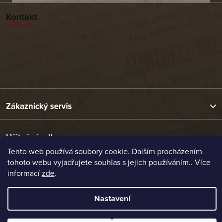
Kontakt
Zákaznický servis
Užitečné odkazy
Tento web používá soubory cookie. Dalším procházením
tohoto webu vyjadřujete souhlas s jejich používáním.. Více
Naše nabídka
informací
zde
.
Nastavení
Vytvořil Shoptet
Copyright 2026
Etrafika.cz
. Všechna práva vyhrazena.