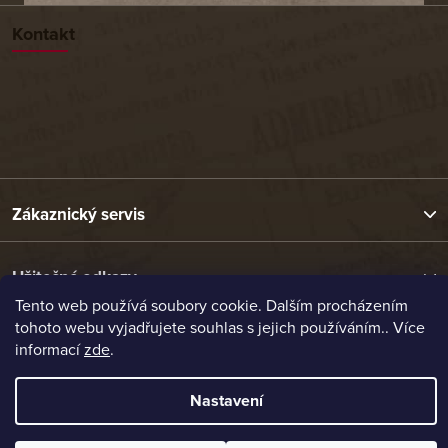
Kontakt
Zákaznický servis
Užitečné odkazy
Tento web používá soubory cookie. Dalším procházením
tohoto webu vyjadřujete souhlas s jejich používáním.. Více
Naše nabídka
informací
zde
.
Nastavení
Vytvořil Shoptet
Copyright 2026
Etrafika.cz
. Všechna práva vyhrazena.