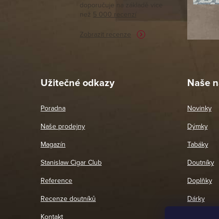
doporučuje na základě vice
vyřízené 
než
5 000 recenzí
potřebu n
Zobrazit recenze
Pet
26. 
Užitečné odkazy
Naše n
Poradna
Novinky
Naše prodejny
Dýmky
Magazín
Tabáky
Stanislaw Cigar Club
Doutníky
Reference
Doplňky
Recenze doutníků
Dárky
Kontakt