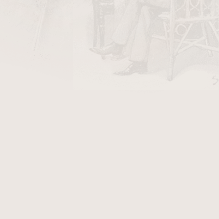
DO KOŠÍKU
 čistá
Virginia
směs, která vyniká svou přírodní
 Blend je vytvořen z pečlivě vybraných Virginia
ření nabízejí tóny citrusů, medu a jemné
nou až střední sílu a vyznačuje se hladkým,
strých či nepříjemných akcentů. Gold Rush je
y čistých Virginí, kteří hledají harmonický a
ý k celodennímu kouření.