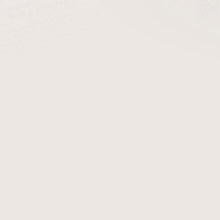
cena:
PŘIDAT 
Ashton Gold Rush
je jemná,
sladkostí a lehkou svěžestí.
tabáků, které během kou
travnatosti. Tabák má mír
rovnoměrným hořením bez o
ideální volbou pro milovník
lehce nasládlý tabák vhodn
Detailní informace
Zeptat se
Hlídat