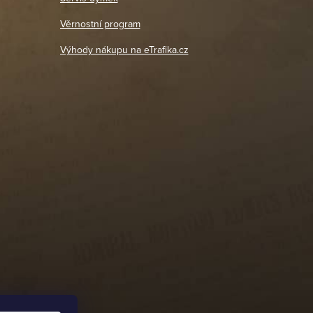
Jaromír
So, Ne: Zavřeno
18. 4. 2026
Věrnostní program
DETAIL POBOČKY
Výhody nákupu na eTrafika.cz