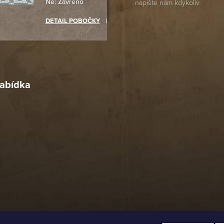
Ne: Zavřeno
objednávku jsem už neměl
akupovat jinde.
DETAIL POBOČKY
Richard Lasztuwka
18. 4. 2026
r
4. 2026
abídka