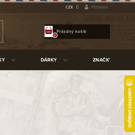
CZK
Přihlášení
NÁKUPNÍ
Prázdný košík
KOŠÍK
KY
DÁRKY
ZNAČKY