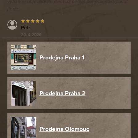
vyřízené objednávku jsem už neměl potřebu nakupovat
jinde.
Petr
26. 4. 2026
Prodejna Praha 1
Prodejna Praha 2
Prodejna Olomouc