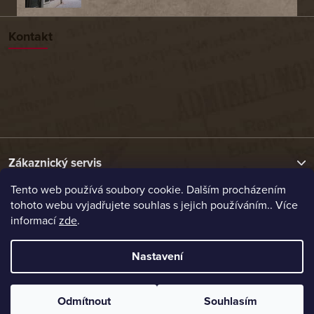
Kontakt
Zákaznický servis
Tento web používá soubory cookie. Dalším procházením
tohoto webu vyjadřujete souhlas s jejich používáním.. Více
Užitečné odkazy
informací
zde
.
Naše nabídka
Nastavení
Vytvořil Shoptet
Odmítnout
Souhlasím
Copyright 2026
Etrafika.cz
. Všechna práva vyhrazena.