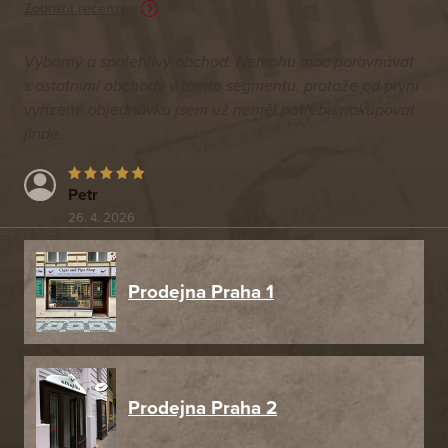
Zobrazit recenze
Výborný a spolehlivý obchod. Nemohu moc porovnávat
s ostatními obchody v tomto segmentu, protože od první
vyřízené objednávku jsem už neměl potřebu nakupovat
jinde.
Petr
26. 4. 2026
Prodejna Praha 1
Prodejna Praha 2