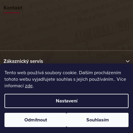
Kontakt
Zákaznický servis
Tento web používá soubory cookie. Dalším procházením
tohoto webu vyjadřujete souhlas s jejich používáním.. Více
Užitečné odkazy
informací
zde
.
Naše nabídka
Nastavení
Vytvořil Shoptet
Odmítnout
Souhlasím
Copyright 2026
Etrafika.cz
. Všechna práva vyhrazena.