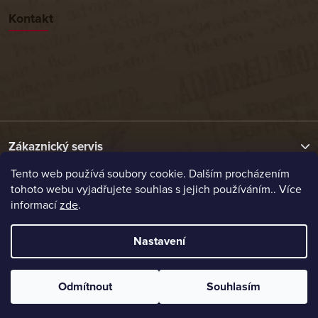
Kontakt
Zákaznický servis
Tento web používá soubory cookie. Dalším procházením
tohoto webu vyjadřujete souhlas s jejich používáním.. Více
Užitečné odkazy
informací
zde
.
Naše nabídka
Nastavení
Vytvořil Shoptet
Odmítnout
Souhlasím
Copyright 2026
Etrafika.cz
. Všechna práva vyhrazena.