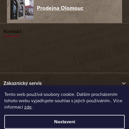
Prodejna Olomouc
Kontakt
Zákaznický servis
Tento web používá soubory cookie. Dalším procházením
tohoto webu vyjadřujete souhlas s jejich používáním.. Více
Užitečné odkazy
informací
zde
.
Naše nabídka
Nastavení