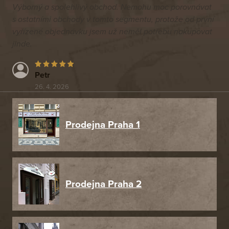
Výborný a spolehlivý obchod. Nemohu moc porovnávat
s ostatními obchody v tomto segmentu, protože od první
vyřízené objednávku jsem už neměl potřebu nakupovat
jinde.
Petr
26. 4. 2026
Prodejna Praha 1
Prodejna Praha 2