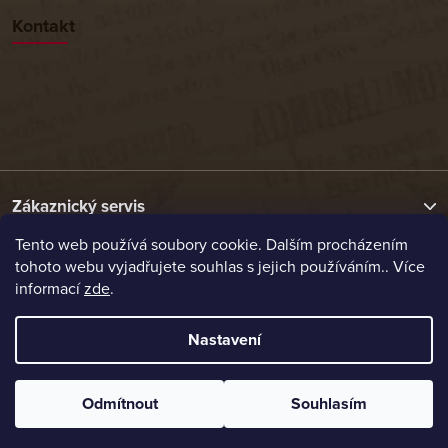
Kontakt
Zákaznický servis
Tento web používá soubory cookie. Dalším procházením
tohoto webu vyjadřujete souhlas s jejich používáním.. Více
Užitečné odkazy
informací
zde
.
Naše nabídka
Nastavení
Vytvořil Shoptet
Odmítnout
Souhlasím
Copyright 2026
Etrafika.cz
. Všechna práva vyhrazena.