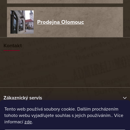
Prodejna Olomouc
Kontakt
Zákaznický servis
Tento web používá soubory cookie. Dalším procházením
tohoto webu vyjadřujete souhlas s jejich používáním.. Více
Užitečné odkazy
informací
zde
.