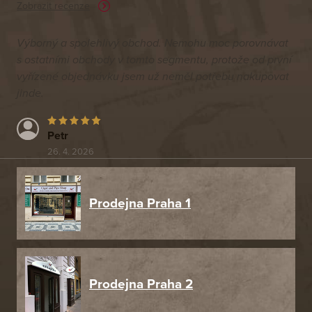
Zobrazit recenze
Výborný a spolehlivý obchod. Nemohu moc porovnávat
s ostatními obchody v tomto segmentu, protože od první
vyřízené objednávku jsem už neměl potřebu nakupovat
jinde.
Petr
26. 4. 2026
Prodejna Praha 1
Prodejna Praha 2