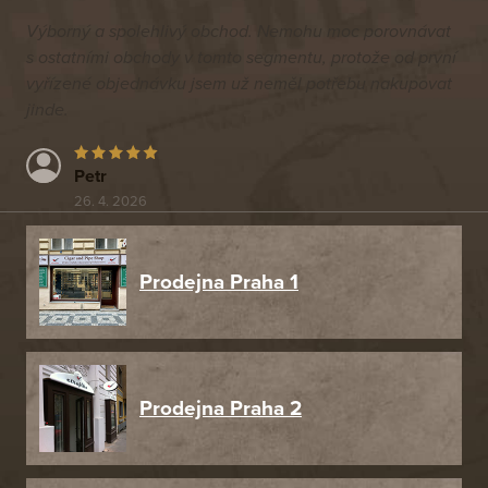
Výborný a spolehlivý obchod. Nemohu moc porovnávat
s ostatními obchody v tomto segmentu, protože od první
vyřízené objednávku jsem už neměl potřebu nakupovat
jinde.
Petr
26. 4. 2026
Prodejna Praha 1
Prodejna Praha 2