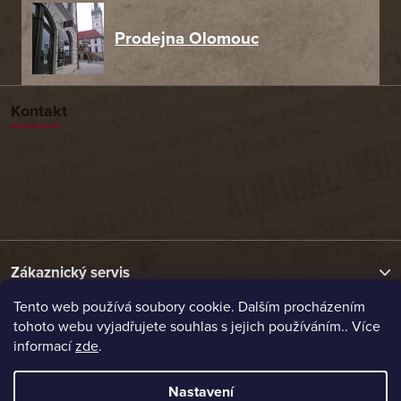
Prodejna Olomouc
Kontakt
Zákaznický servis
Tento web používá soubory cookie. Dalším procházením
tohoto webu vyjadřujete souhlas s jejich používáním.. Více
Užitečné odkazy
informací
zde
.
Naše nabídka
Nastavení