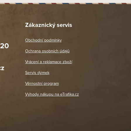
Zákaznický servis
Obchodní podmínky
020
Prodejna Praha 2
Ochrana osobních údajů
Blanická 3, 120 00 Praha 2
oradit,
Jako vždy vše v pořádku. Doporučuji
Vrácení a reklamace zboží
oží a
Po: 11:00 - 18:00
cz
Út - Pá: 11:00 - 19:00
zdičkou.
Servis dýmek
Jaromír
So, Ne: Zavřeno
18. 4. 2026
Věrnostní program
DETAIL POBOČKY
Výhody nákupu na eTrafika.cz