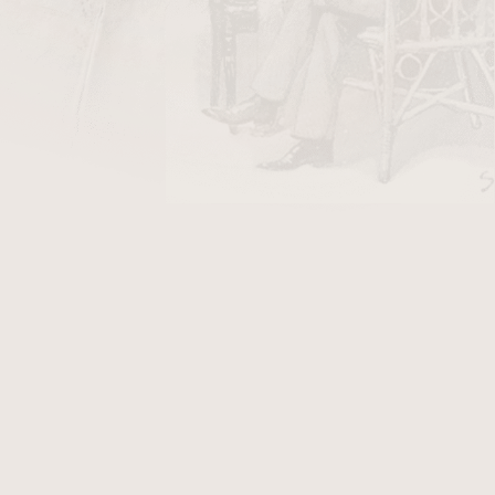
DO KOŠÍKU
dition Toro Gordo je oslavou více než dvaceti
on Pepín García a zároveň poctou kubánské
cía přinesla do Nikaraguy. Tento formát Gordo
o, které zajišťuje 100 % nikaragujský blend:
’99,
binder
a
filler
rovněž z Nikaraguy. Po
razná kořenitost a pepřová ostrost, kterou
 a jemná nasládlost. Ve střední části se chuť
hů, kávy a karamelového nádechu, a závěr je
dozvukem dřeva, kůže a koření. Konstrukce je
odlný, kouř hutný, hoření rovnoměrné. Vintage
rnou volbou pro zkušené kuřáky, kteří hledají
rem, výrazným průběhem a silným příběhem
vání.