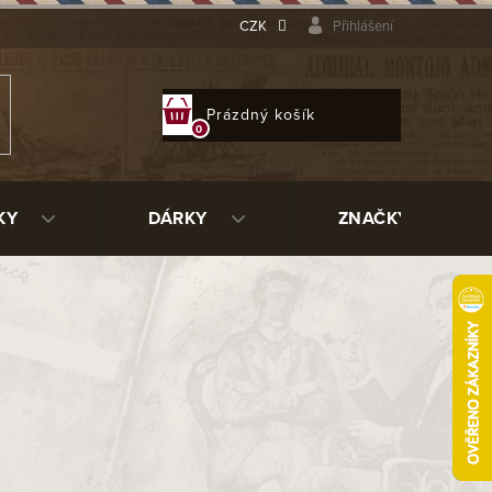
CZK
Přihlášení
NÁKUPNÍ
Prázdný košík
KOŠÍK
KY
DÁRKY
ZNAČKY