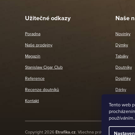
26. 
Užitečné odkazy
Naše n
Poradna
Novinky
Naše prodejny
Dýmky
Magazín
Tabáky
Stanislaw Cigar Club
Doutníky
Reference
Doplňky
Recenze doutníků
Dárky
Kontakt
Tento web p
procházením 
používáním.
Copyright 2026
Etrafika.cz
. Všechna práva vyhrazena.
Nastaven