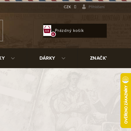
CZK
Přihlášení
NÁKUPNÍ
Prázdný košík
KOŠÍK
KY
DÁRKY
ZNAČKY