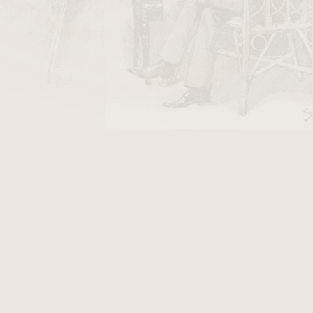
DO KOŠÍKU
ápalky HR
v hodnotě 18 Kč
e elegantní a zároveň výrazný doutník určený
hlejší vitolu s maximálním důrazem na chuťové
itní model využívá nikaragujské tabáky – jak
 vázací (
binder
) i výplň (
filler
) pocházejí z
 čistého původu a intenzivního charakteru. Po
ní profil: ze startu vystupuje pepř a koření,
tí. Ve střední části se objevují tóny cedru,
jemné čokolády, které postupně přecházejí do
ovou, zemitou stopou a dlouhým dozvukem.
tah je příjemně pevný, kouř bohatý, hoření
cía Lancero je ideální volbou pro pokročilé
k s výrazným stylem, subtilním formátem a plným