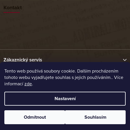
Kontakt
Zákaznický servis
Tento web používá soubory cookie. Dalším procházením
tohoto webu vyjadřujete souhlas s jejich používáním.. Více
Užitečné odkazy
informací
zde
.
Naše nabídka
Nastavení
Vytvořil Shoptet
Odmítnout
Souhlasím
Copyright 2026
Etrafika.cz
. Všechna práva vyhrazena.