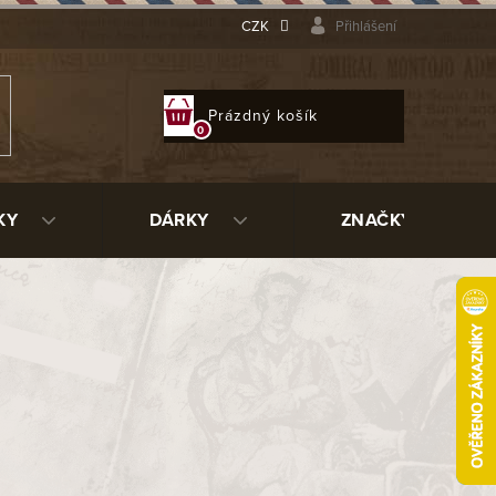
CZK
Přihlášení
NÁKUPNÍ
Prázdný košík
KOŠÍK
KY
DÁRKY
ZNAČKY