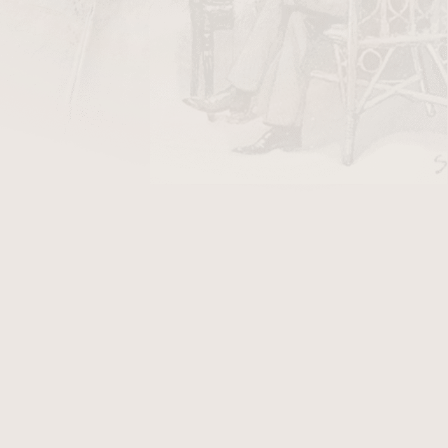
DO KOŠÍKU
tos je doutník, který spojuje mistrovství
Garcíi s nikaragujskou tabákovou tradicí v
 štíhlejší model s korpulentním charakterem
n
wrapper
,
binder
i
filler
, což přináší bohatý a
o zapálení ucítíte mírnou kořenitost a jemnou
postupně rozvíjí do tónů cedru, kůže a kávy, s
žených ořechů. Kontext formátu umožňuje
ření, kde každá fáze doutníku dostává prostor.
pohodlný a kouř aromatický — Exquisitos jsou
edající sofistikovaný doutník s vlastním stylem,
e kompletně a kultivovaně.