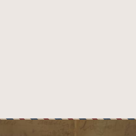
Nicaraguan
wrapper
,
binder
i
filler
, což přináší
í ucítíte mírnou kořenitost a jemnou zemitosť v
ru, kůže a kávy, s náznaky čokolády a pražených
é, intenzivní kouření, kde každá fáze doutníku
pohodlný a kouř aromatický — Exquisitos jsou
ovaný doutník s vlastním stylem, který nepůsobí
M
Moste