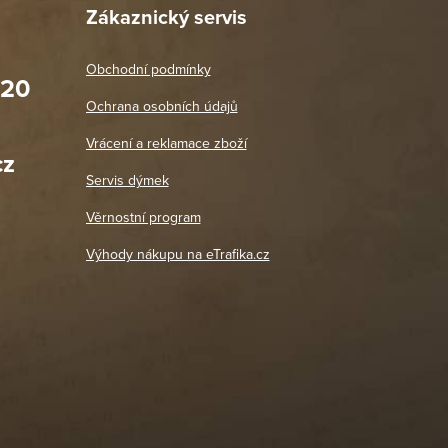
Zákaznický servis
Obchodní podmínky
020
Prodejna Praha 2
Ochrana osobních údajů
Blanická 3, 120 00 Praha 2
oradit,
Jako vždy vše v pořádku. Doporučuji
Vrácení a reklamace zboží
oží a
Po: 11:00 - 18:00
cz
Út - Pá: 11:00 - 19:00
zdičkou.
Servis dýmek
Jaromír
So, Ne: Zavřeno
18. 4. 2026
Věrnostní program
DETAIL POBOČKY
Výhody nákupu na eTrafika.cz