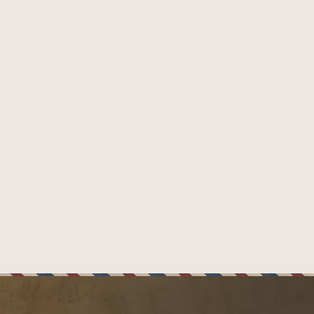
Doutníky Don Pepin Garcia
817673010904
143 mm
18,3 mm
46
Corona Gorda
Nikaragua
Nikaragua (Corojo Oscuro)
Nikaragua
Nikaragua
Medium to Full (Středně plný)
y Father Cigars, 1890 NW 96th Ave, Doral FL 33172, USA
x import-export s.r.o., Tyršova 847, 664 42 Brno - Modřice
1 ks