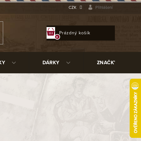
CZK
Přihlášení
NÁKUPNÍ
Prázdný košík
KOŠÍK
KY
DÁRKY
ZNAČKY