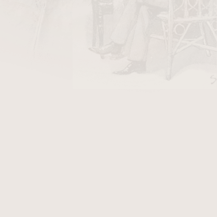
DO KOŠÍKU
 Toro Gordo
je ručně vyráběný
nikaragujský
ní řadu El Rey de los Habanos, která patřila
 Pepína Garcíi po přesunu do USA. Současná
 styl značky a využívá tabáky pocházející
do Oscuro, který doplňuje nikaragujský
vázací
a, Estelí a Jalapa. Doutník nabízí středně plný
znými tóny černého pepře, tmavé čokolády,
 V průběhu kouření se chuť postupně rozvíjí a
itou linku známou pro doutníky Don Pepín
 průměrem podporuje pomalejší hoření a delší
určen pro kuřáky, kteří preferují výraznější
váženým průběhem a klasickým charakterem