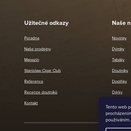
Pet
26. 
Užitečné odkazy
Naše n
Poradna
Novinky
Naše prodejny
Dýmky
Magazín
Tabáky
Stanislaw Cigar Club
Doutníky
Reference
Doplňky
Recenze doutníků
Dárky
Kontakt
Tento web p
procházením 
používáním.