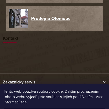
Prodejna Olomouc
Kontakt
Zákaznický servis
Tento web používá soubory cookie. Dalším procházením
tohoto webu vyjadřujete souhlas s jejich používáním.. Více
Užitečné odkazy
informací
zde
.