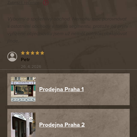
Zobrazit recenze
Výborný a spolehlivý obchod. Nemohu moc porovnávat
s ostatními obchody v tomto segmentu, protože od první
vyřízené objednávku jsem už neměl potřebu nakupovat
jinde.
Petr
26. 4. 2026
Prodejna Praha 1
Prodejna Praha 2