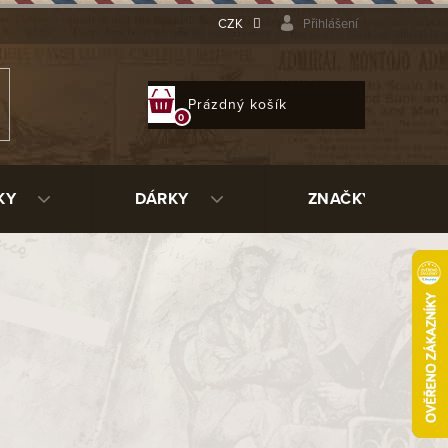
CZK
Přihlášení
NÁKUPNÍ
Prázdný košík
KOŠÍK
KY
DÁRKY
ZNAČKY
Toro/24
88274