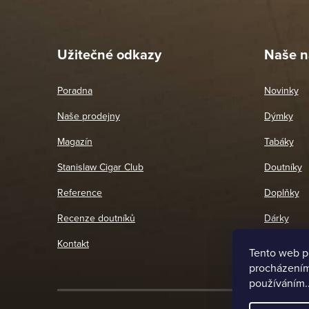
Pet
26. 
Užitečné odkazy
Naše n
Poradna
Novinky
Naše prodejny
Dýmky
Magazín
Tabáky
Stanislaw Cigar Club
Doutníky
Reference
Doplňky
Recenze doutníků
Dárky
Kontakt
Tento web p
procházením 
používáním.