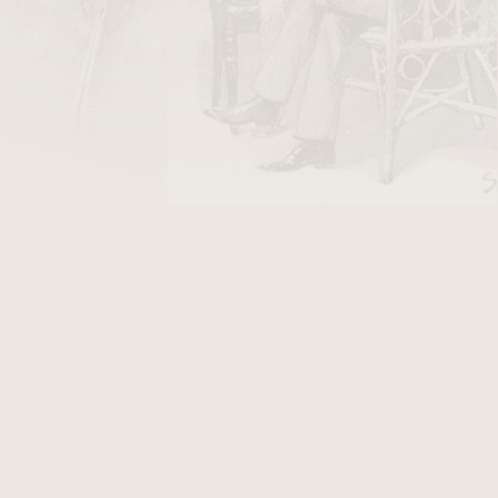
DO KOŠÍKU
ápalky HR
v hodnotě 18 Kč
ada Fuerte Grande Toro
je vlajkový produkt
Privada značky Don Duarte — nikaragujské
ované německou firmou Tabac Benden. Linie
 nejvyšší třídu portfolia a je charakteristická
 charakteristickým pigtail capem. Velikost Toro
patří mezi největší formáty v celém portfoliu
 puro —
krycí list
,
vázací list
i náplň pocházejí
ycí list je přirozeně tmavý a olejnatý, se
 foot) a pigtail capem. Výsledkem je středně
toastu, oříšků, kakaa, kůže a jemné sladkosti s
í. Ring gauge 60 zajišťuje pomalé, chladné