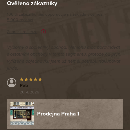
Ověřeno zákazníky
100 % zákazníků nás doporučuje na základě vice než
5 000 recenzí
Zobrazit recenze
Výborný a spolehlivý obchod. Nemohu moc porovnávat
s ostatními obchody v tomto segmentu, protože od první
vyřízené objednávku jsem už neměl potřebu nakupovat
jinde.
Petr
26. 4. 2026
Prodejna Praha 1