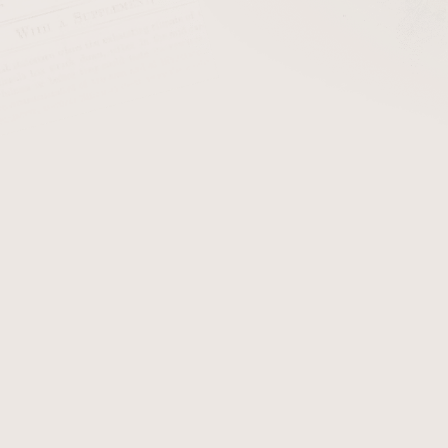
ýmka ve tvaru apple dobře sedí v ruce, má dostatečně tlusté stěny
i. Klasický tvar apple řadíme mezi rovné tvary, protože na rov
 že k robustnější hlavičce dýmky lépe pasuje silnější a byteln
vu, které se hned tak snadno nepropálí, ale na druhou stranu
aru bent apple. Ten je bezesporu nejoblíbenější variantou mezi
skvěle se hladí v ruce. Díky delší troubeli je kouření z těchto d
 dýmky. Tento tvar miluje široké spektrum kuřáků dýmek, ať už 
ou záležitostí je variace „panel apple“, kdy má dýmka na hlavi
 třicátých letech 20. století.