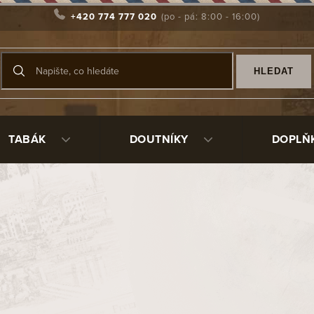
+420 774 777 020
HLEDAT
TABÁK
DOUTNÍKY
DOPLŇ
ru jablka: Ikonický design a jeh
článku, mají tvar kouličky, šťavnatého jablíčka, kterému se v d
stnějším a podsaditějším klasickým tvarům. Všeobecně můžeme ř
á firma.Tvar koule člověka vždy uklidňoval. Pokud je objektem v 