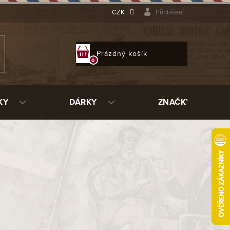
CZK
Přihlášení
NÁKUPNÍ
Prázdný košík
KOŠÍK
KY
DÁRKY
ZNAČKY
o historie
ýmkařské terminologii neřekne jinak
íci, že je to velmi oblíbený tvar,
dlani navíc ještě hladký kus dřeva,