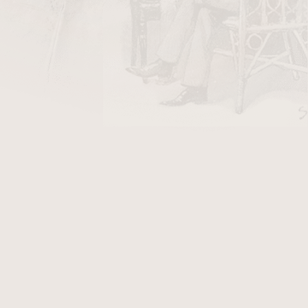
. Proto z ní můžete kouřit i silnější
nou a krátkou troubel je napasován
ější náustek. Rovný a klasický tvar
 může dýmka v zubech mírně táhnout
 jablky.
Dýmky
bent apple výborně
ýmek chladnější. Proto jsou vhodné i
se jedná o kuřáka začínajícího nebo
čce seříznuté kraje do šestihranu.