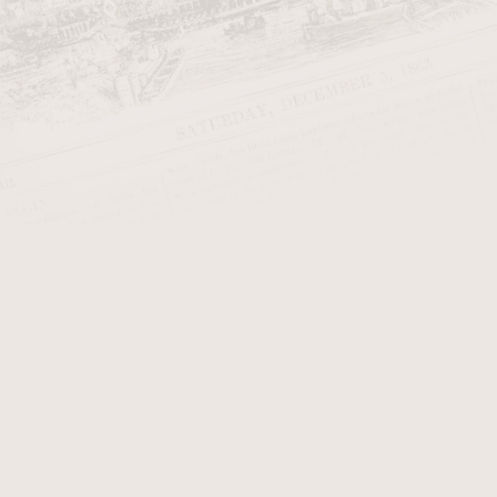
pocit libosti se dostaví okamžitě. D
aromatické tabáky či
latakiové
směs
stejně rovný náustek. Nutno dodat,
apple má výhody v masivnějším dře
dopředu. Zcela opačně je tomu u tv
odvádí teplo, dobře drží v ústech, 
pro občasné nebo začínající kuřáky
velmi zkušeného. Dnes již okrajov
Tento tvar byl žádaný ve dvacátých a