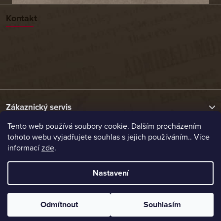
Kontakt
Zákaznický servis
Tento web používá soubory cookie. Dalším procházením
tohoto webu vyjadřujete souhlas s jejich používáním.. Více
Užitečné odkazy
informací
zde
.
Naše nabídka
Nastavení
Vytvořil Shoptet
Odmítnout
Souhlasím
Copyright 2026
Etrafika.cz
. Všechna práva vyhrazena.