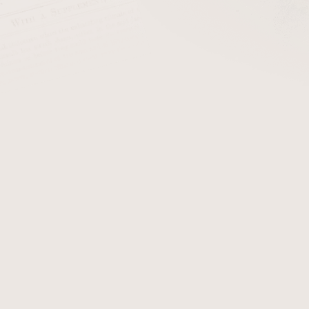
cena:
PŘIDAT 
+ Čističe do dým
Dýmka Butz Choquin Cadr
této dýmce obdržíte certifi
zobrazují originál dýmky 
obdržíte.
Detailní informace
Zeptat se
Hlídat