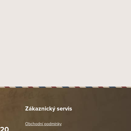
9 mm
Náustek Fishtail
Akryl
38 mm
19 mm
48 mm
37 mm
130 mm
48 mm
43 gr
Provedení rustik
Dýmka rovná
Zákaznický servis
1601
Butz Choquin
Obchodní podmínky
020
14