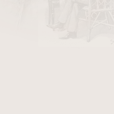
DO KOŠÍKU
ky Stanislaw Air Line/50
v hodnotě 40 Kč
e Noir. Dýmka je v
pískovaném
provedení. K
kát, který Vám přináší další výhody. Fotografie
Butz Choquin Cadre Noir, který po objednání