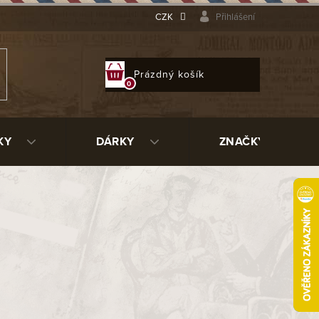
CZK
Přihlášení
NÁKUPNÍ
Prázdný košík
KOŠÍK
KY
DÁRKY
ZNAČKY