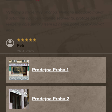
Výborný a spolehlivý obchod. Nemohu moc porovnávat
s ostatními obchody v tomto segmentu, protože od první
vyřízené objednávku jsem už neměl potřebu nakupovat
jinde.
Petr
26. 4. 2026
Prodejna Praha 1
Prodejna Praha 2