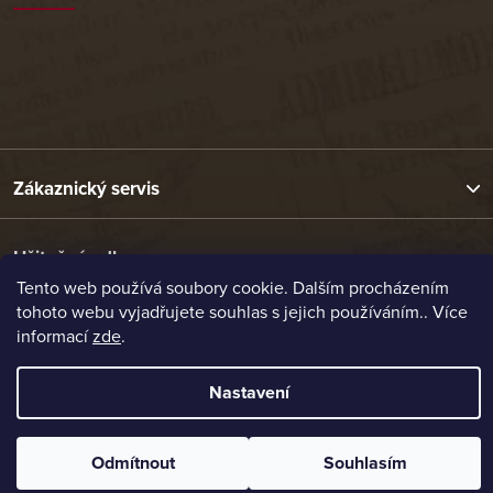
Zákaznický servis
Užitečné odkazy
Tento web používá soubory cookie. Dalším procházením
tohoto webu vyjadřujete souhlas s jejich používáním.. Více
Naše nabídka
informací
zde
.
Nastavení
Vytvořil Shoptet
Copyright 2026
Etrafika.cz
. Všechna práva vyhrazena.
Odmítnout
Souhlasím