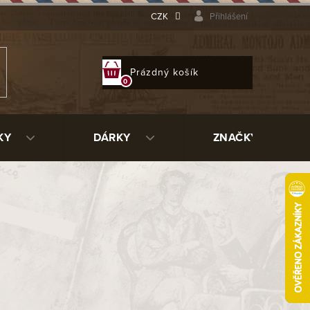
CZK
Přihlášení
NÁKUPNÍ
Prázdný košík
KOŠÍK
KY
DÁRKY
ZNAČKY
abáky, které představují speciální
 letošní výroční tabák v limitované
e letní - Summer Time a vánoční -