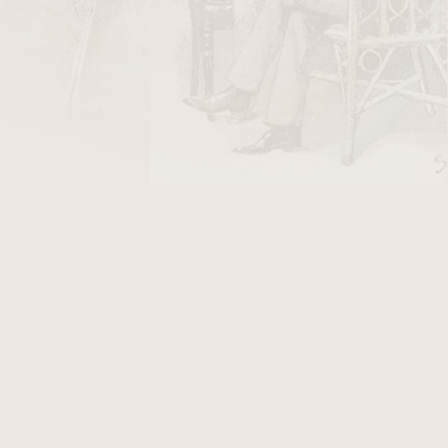
 2014.
0g v plechové krabičce s výrazným
ručuje pomalé hoření. Aromatizace
ým tělem tabáku tvoří při kouření
m středně slabým až slabším.
s tvoří dvakrát fermentovaný Black
květní lístky bílých čajových růží.