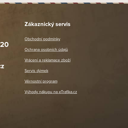
Zákaznický servis
Obchodní podmínky
020
Prodejna Praha 2
Ochrana osobních údajů
Blanická 3, 120 00 Praha 2
oradit,
Jako vždy vše v pořádku. Doporučuji
Vrácení a reklamace zboží
oží a
Po: 11:00 - 18:00
cz
Út - Pá: 11:00 - 19:00
zdičkou.
Servis dýmek
Jaromír
So, Ne: Zavřeno
18. 4. 2026
Věrnostní program
DETAIL POBOČKY
Výhody nákupu na eTrafika.cz