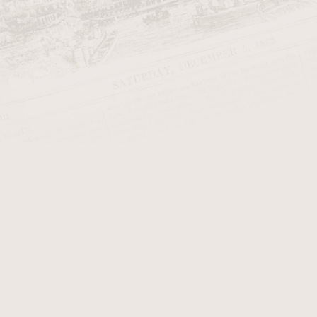
Holiday Season. Aktuální novinkou
Vánoční dýmkový tabák Peterson
Vánoční tabák tak jak má být. Ja
designem. Základ tvoří
Virginie
, k
vanilkou s jemnou chutí čokolády
harmonickou chuť. V místnosti stř
Výroční tabák do dýmky W.O. lar
Slabší, středně aromatizovaný tab
Cavendish, Virgínie a Burley. Řez 
Výrazné aroma v mistnosti. Baleno