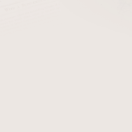
 jsou výroční tabáky W.O. Larsen 2015 a Peterson Holiday Season
 Holiday season 2014
k už je u výročních tabáků Peterson zvykem, je balen po 10
terou doplňuje
Black Cavendish
a
Burley
.
Řez tabáku loose cut
za
 řadí tento tabák k aromatickým tabákům, ale spolu s vyvážen
edně silné příjemné aroma. Celkově jej můžeme zařadit k tabáků
sen 2015
ák s příchutí brandy, malin a granátového jablka. Vlastní smě
tabáku loose cut kombinovaný s řezem cube (Burley) doplněný o o
 v plechovce po 100g a značeno letopočtem.