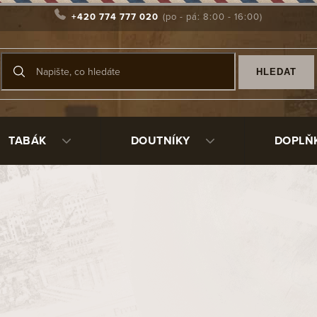
+420 774 777 020
HLEDAT
TABÁK
DOUTNÍKY
DOPLŇ
 tabáky
 a W.O. Larsen
ku
přichází každoročně mimo standardní produkci s výročními t
čce. Kuřáci dýmky tak se zájmem každý rok očekávají, jaký bude
oročně na tabákový trh kromě výročního tabáku další dvě edic