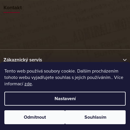
Kontakt
Zákaznický servis
Tento web používá soubory cookie. Dalším procházením
tohoto webu vyjadřujete souhlas s jejich používáním.. Více
Užitečné odkazy
informací
zde
.
Naše nabídka
Nastavení
Vytvořil Shoptet
Odmítnout
Souhlasím
Copyright 2026
Etrafika.cz
. Všechna práva vyhrazena.