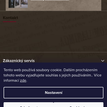
Kontakt
Zákaznický servis
Tento web používá soubory cookie. Dalším procházením
tohoto webu vyjadřujete souhlas s jejich používáním.. Více
Užitečné odkazy
informací
zde
.
Naše nabídka
Nastavení
Vytvořil Shoptet