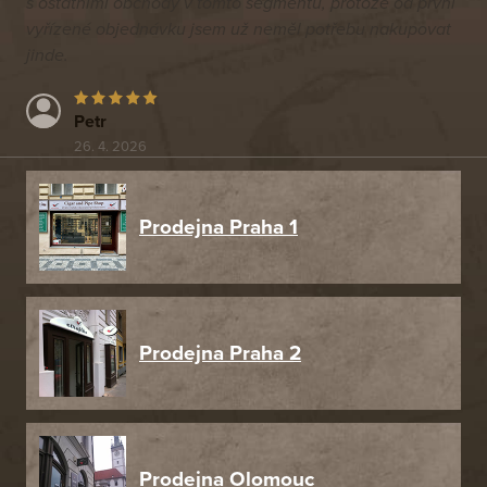
s ostatními obchody v tomto segmentu, protože od první
vyřízené objednávku jsem už neměl potřebu nakupovat
jinde.
Petr
26. 4. 2026
Prodejna Praha 1
Prodejna Praha 2
Prodejna Olomouc