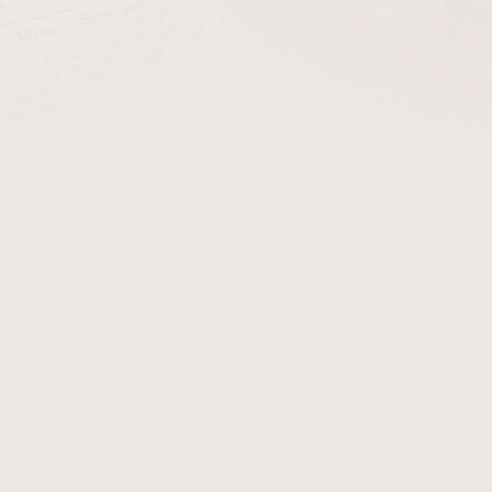
cena:
Polštářek s krystaly slou
Vzhledem k malým rozměrům 
62%
Detailní informace
Zeptat se
Hlídat