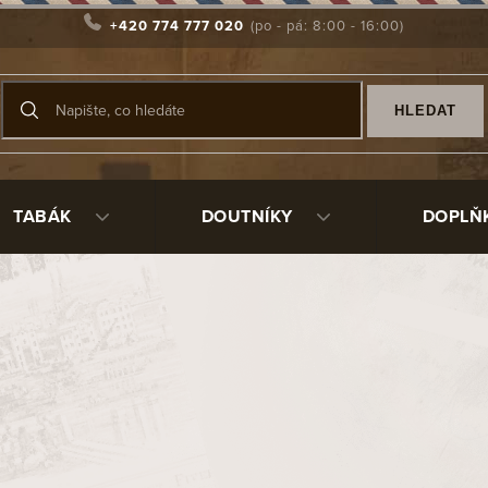
+420 774 777 020
HLEDAT
TABÁK
DOUTNÍKY
DOPLŇ
% 8g
XBOVEDA62M
25 Kč
/ ks
Měrná
Momentálně nedostupné