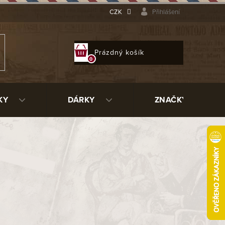
CZK
Přihlášení
NÁKUPNÍ
Prázdný košík
KOŠÍK
KY
DÁRKY
ZNAČKY