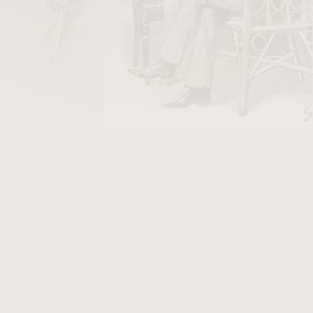
žící jako zvlhčovač pro přenášení doutníků.
jej lze vložit do krabice s doutníky. Vlhkost