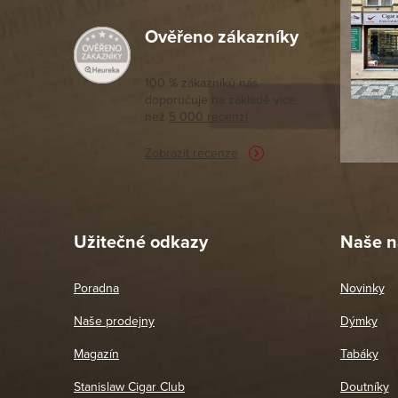
Ověřeno zákazníky
Výborný a
moc porov
tomto seg
100 % zákazníků nás
doporučuje na základě vice
vyřízené 
než
5 000 recenzí
potřebu n
Zobrazit recenze
Pet
26. 
Užitečné odkazy
Naše n
Poradna
Novinky
Naše prodejny
Dýmky
Magazín
Tabáky
Stanislaw Cigar Club
Doutníky