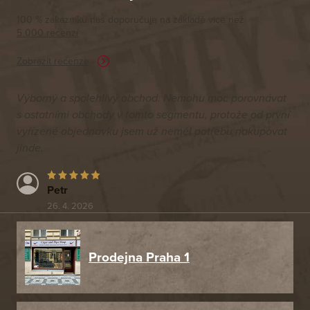
100 % zákazníků nás doporučuje na základě vice než
5 000 recenzí
Zobrazit recenze
Výborný a spolehlivý obchod. Nemohu moc porovnávat
s ostatními obchody v tomto segmentu, protože od první
vyřízené objednávku jsem už neměl potřebu nakupovat
jinde.
Petr
26. 4. 2026
Prodejna Praha 1